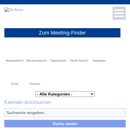
Toggl
navig
Für Neue
Zum Meeting-Finder
Für Fachleute
Info & Presse
Monatsansicht
Wochensansicht
Tagesansicht
Flache Ansicht
Kategorien
Meetings
Suche
Drucken
Spenden
Kalender durchsuchen
Literatur-Shop
Häufige Fragen