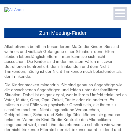
Toggl
navig
Für Neue
Zum Meeting-Finder
Für Fachleute
Alkoholismus betrifft in besonderem Maße die Kinder. Sie sind
wehrlos und vielfach Gefangene einer Situation: denn Eltern
bleiben lebenslänglich Eltern – man kann sie sich nicht
Info & Presse
aussuchen. Die Kinder sind in den meisten Fällen mit zwei
Betroffenen konfrontiert: dem Trinkenden und dem Nicht-
Trinkenden, häufig ist der Nicht-Trinkende noch belastender als
Meetings
der Trinkende.
Die Kinder stecken mittendrin. Sie sind genauso Angehörige wie
die erwachsenen Angehörigen und leiden unter der familiären
Spenden
Situation. Dabei ist es ganz egal, wer in ihrem Umfeld trinkt, sei es
Vater, Mutter, Oma, Opa, Onkel, Tante oder ein anderer. Es
müssen nicht Fälle von physischer Gewalt sein, die ihnen zu
Literatur-Shop
schaffen machen. Nicht eingehaltene Versprechen,
Geldprobleme, Scham und Schuldgefühle können sie genauso
belasten. Wenn ein Kind für die Kontrolle des Alkoholikers
Häufige Fragen
eingespannt wird, macht ihm das ebenso zu schaffen wie wenn
der nicht trinkende Elternteil gereizt, inkonsequent, leidend und