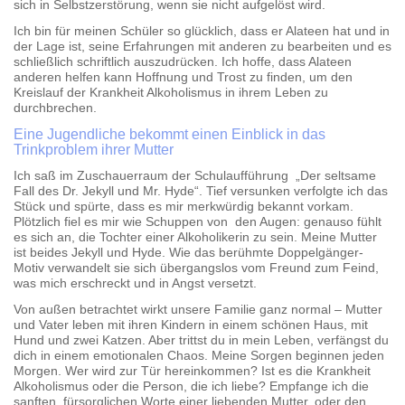
sich in Selbstzerstörung, wenn sie nicht aufgelöst wird.
Ich bin für meinen Schüler so glücklich, dass er Alateen hat und in
der Lage ist, seine Erfahrungen mit anderen zu bearbeiten und es
schließlich schriftlich auszudrücken. Ich hoffe, dass Alateen
anderen helfen kann Hoffnung und Trost zu finden, um den
Kreislauf der Krankheit Alkoholismus in ihrem Leben zu
durchbrechen.
Eine Jugendliche bekommt einen Einblick in das
Trinkproblem ihrer Mutter
Ich saß im Zuschauerraum der Schulaufführung „Der seltsame
Fall des Dr. Jekyll und Mr. Hyde“. Tief versunken verfolgte ich das
Stück und spürte, dass es mir merkwürdig bekannt vorkam.
Plötzlich fiel es mir wie Schuppen von den Augen: genauso fühlt
es sich an, die Tochter einer Alkoholikerin zu sein. Meine Mutter
ist beides Jekyll und Hyde. Wie das berühmte Doppelgänger-
Motiv verwandelt sie sich übergangslos vom Freund zum Feind,
was mich erschreckt und in Angst versetzt.
Von außen betrachtet wirkt unsere Familie ganz normal – Mutter
und Vater leben mit ihren Kindern in einem schönen Haus, mit
Hund und zwei Katzen. Aber trittst du in mein Leben, verfängst du
dich in einem emotionalen Chaos. Meine Sorgen beginnen jeden
Morgen. Wer wird zur Tür hereinkommen? Ist es die Krankheit
Alkoholismus oder die Person, die ich liebe? Empfange ich die
sanften, fürsorglichen Worte einer liebenden Mutter, oder den