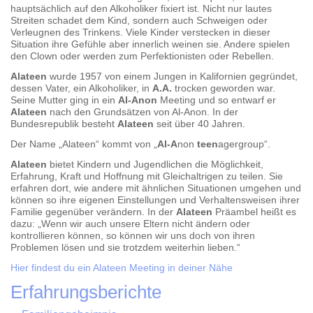
hauptsächlich auf den Alkoholiker fixiert ist. Nicht nur lautes
Streiten schadet dem Kind, sondern auch Schweigen oder
Verleugnen des Trinkens. Viele Kinder verstecken in dieser
Situation ihre Gefühle aber innerlich weinen sie. Andere spielen
den Clown oder werden zum Perfektionisten oder Rebellen.
Alateen
wurde 1957 von einem Jungen in Kalifornien gegründet,
dessen Vater, ein Alkoholiker, in
A.A.
trocken geworden war.
Seine Mutter ging in ein
Al-Anon
Meeting und so entwarf er
Alateen
nach den Grundsätzen von Al-Anon. In der
Bundesrepublik besteht
Alateen
seit über 40 Jahren.
Der Name „Alateen“ kommt von „
Al-A
non
teen
agergroup“.
Alateen
bietet Kindern und Jugendlichen die Möglichkeit,
Erfahrung, Kraft und Hoffnung mit Gleichaltrigen zu teilen. Sie
erfahren dort, wie andere mit ähnlichen Situationen umgehen und
können so ihre eigenen Einstellungen und Verhaltensweisen ihrer
Familie gegenüber verändern. In der
Alateen
Präambel heißt es
dazu: „Wenn wir auch unsere Eltern nicht ändern oder
kontrollieren können, so können wir uns doch von ihren
Problemen lösen und sie trotzdem weiterhin lieben.“
Hier findest du ein Alateen Meeting in deiner Nähe
Erfahrungsberichte