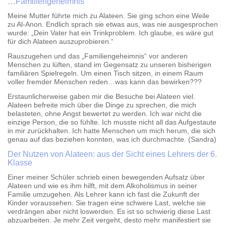
…Familiengeheimnis
Meine Mutter führte mich zu Alateen. Sie ging schon eine Weile
zu Al-Anon. Endlich sprach sie etwas aus, was nie ausgesprochen
wurde: „Dein Vater hat ein Trinkproblem. Ich glaube, es wäre gut
für dich Alateen auszuprobieren.“
Rauszugehen und das „Familiengeheimnis“ vor anderen
Menschen zu lüften, stand im Gegensatz zu unseren bisherigen
familiären Spielregeln. Um einen Tisch sitzen, in einem Raum
voller fremder Menschen reden…was kann das bewirken???
Erstaunlicherweise gaben mir die Besuche bei Alateen viel.
Alateen befreite mich über die Dinge zu sprechen, die mich
belasteten, ohne Angst bewertet zu werden. Ich war nicht die
einzige Person, die so fühlte. Ich musste nicht all das Aufgestaute
in mir zurückhalten. Ich hatte Menschen um mich herum, die sich
genau auf das beziehen konnten, was ich durchmachte. (Sandra)
Der Nutzen von Alateen: aus der Sicht eines Lehrers der 6.
Klasse
Einer meiner Schüler schrieb einen bewegenden Aufsatz über
Alateen und wie es ihm hilft, mit dem Alkoholismus in seiner
Familie umzugehen. Als Lehrer kann ich fast die Zukunft der
Kinder voraussehen. Sie tragen eine schwere Last, welche sie
verdrängen aber nicht loswerden. Es ist so schwierig diese Last
abzuarbeiten. Je mehr Zeit vergeht, desto mehr manifestiert sie