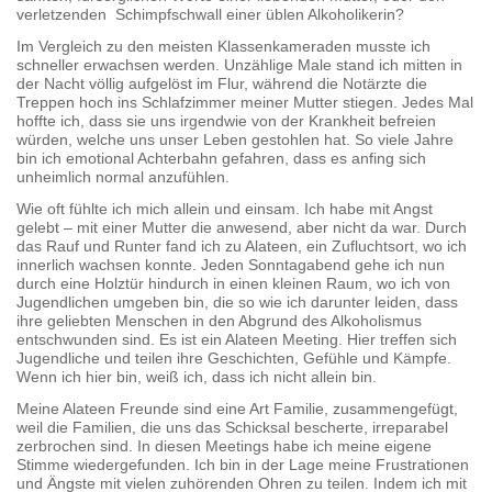
verletzenden Schimpfschwall einer üblen Alkoholikerin?
Im Vergleich zu den meisten Klassenkameraden musste ich
schneller erwachsen werden. Unzählige Male stand ich mitten in
der Nacht völlig aufgelöst im Flur, während die Notärzte die
Treppen hoch ins Schlafzimmer meiner Mutter stiegen. Jedes Mal
hoffte ich, dass sie uns irgendwie von der Krankheit befreien
würden, welche uns unser Leben gestohlen hat. So viele Jahre
bin ich emotional Achterbahn gefahren, dass es anfing sich
unheimlich normal anzufühlen.
Wie oft fühlte ich mich allein und einsam. Ich habe mit Angst
gelebt – mit einer Mutter die anwesend, aber nicht da war. Durch
das Rauf und Runter fand ich zu Alateen, ein Zufluchtsort, wo ich
innerlich wachsen konnte. Jeden Sonntagabend gehe ich nun
durch eine Holztür hindurch in einen kleinen Raum, wo ich von
Jugendlichen umgeben bin, die so wie ich darunter leiden, dass
ihre geliebten Menschen in den Abgrund des Alkoholismus
entschwunden sind. Es ist ein Alateen Meeting. Hier treffen sich
Jugendliche und teilen ihre Geschichten, Gefühle und Kämpfe.
Wenn ich hier bin, weiß ich, dass ich nicht allein bin.
Meine Alateen Freunde sind eine Art Familie, zusammengefügt,
weil die Familien, die uns das Schicksal bescherte, irreparabel
zerbrochen sind. In diesen Meetings habe ich meine eigene
Stimme wiedergefunden. Ich bin in der Lage meine Frustrationen
und Ängste mit vielen zuhörenden Ohren zu teilen. Indem ich mit