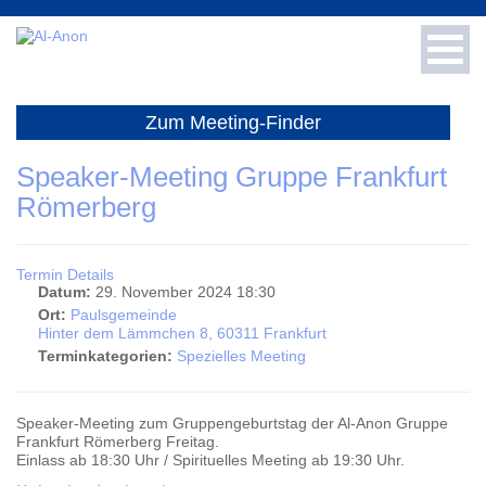
Toggl
navig
Für Neue
Zum Meeting-Finder
Für Fachleute
Speaker-Meeting Gruppe Frankfurt
Römerberg
Info & Presse
Termin Details
Meetings
Datum:
29. November 2024 18:30
Ort:
Paulsgemeinde
Hinter dem Lämmchen 8, 60311 Frankfurt
Spenden
Terminkategorien:
Spezielles Meeting
Literatur-Shop
Speaker-Meeting zum Gruppengeburtstag der Al-Anon Gruppe
Frankfurt Römerberg Freitag.
Häufige Fragen
Einlass ab 18:30 Uhr / Spirituelles Meeting ab 19:30 Uhr.