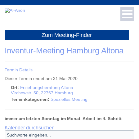
Toggl
navig
Für Neue
Zum Meeting-Finder
Für Fachleute
Inventur-Meeting Hamburg Altona
Info & Presse
Termin Details
Dieser Termin endet am 31 Mai 2020
Meetings
Ort:
Erziehungsberatung Altona
Virchowstr. 50, 22767 Hamburg
Spenden
Terminkategorien:
Spezielles Meeting
Literatur-Shop
immer am letzten Sonntag im Monat, Arbeit im 4. Schritt
Kalender durchsuchen
Häufige Fragen