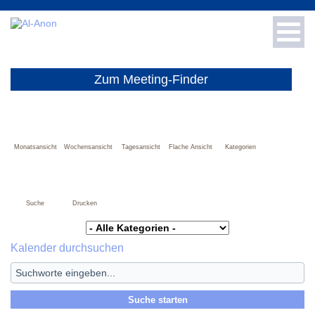
Toggl
navig
Für Neue
Zum Meeting-Finder
Für Fachleute
Info & Presse
Monatsansicht
Wochensansicht
Tagesansicht
Flache Ansicht
Kategorien
Meetings
Suche
Drucken
Spenden
Kalender durchsuchen
Literatur-Shop
Häufige Fragen