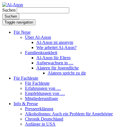
Suchen
Suchen
Toggle navigation
Für Neue
Über Al-Anon
Al-Anon ist anonym
Wie arbeitet Al-Anon?
Familienkrankheit
Al-Anon für Eltern
Aufgewachsen in …
Alateen für Jugendliche
Alateen spricht zu dir
Für Fachleute
Für Fachleute
Erfahrungen von …
Empfehlungen von …
Mitgliederumfrage
Info & Presse
Presseerklärung
Alkoholismus: Auch ein Problem für Angehörige
Chronik Deutschland
Anfänge in USA