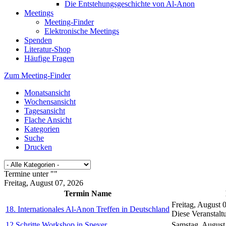
Die Entstehungsgeschichte von Al-Anon
Meetings
Meeting-Finder
Elektronische Meetings
Spenden
Literatur-Shop
Häufige Fragen
Zum Meeting-Finder
Monatsansicht
Wochensansicht
Tagesansicht
Flache Ansicht
Kategorien
Suche
Drucken
Termine unter ""
Freitag, August 07, 2026
Termin Name
Freitag, August 
18. Internationales Al-Anon Treffen in Deutschland
Diese Veranstalt
12 Schritte Workshop in Speyer
Samstag, August